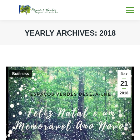
YEARLY ARCHIVES:
2018
You are here:
Business
Dez
21
2018